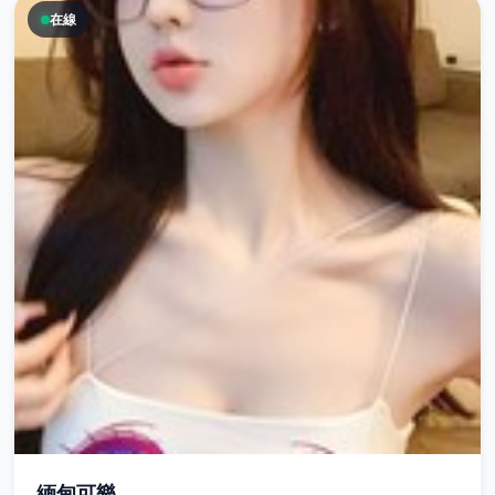
在線
緬甸可樂