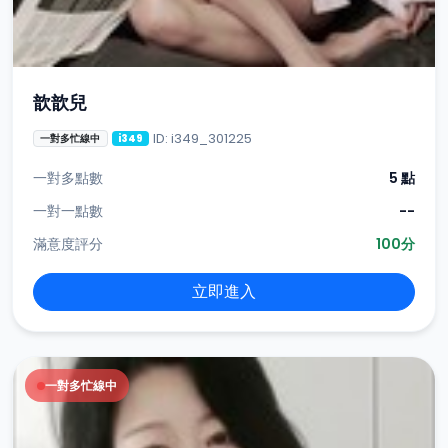
歆歆兒
ID: i349_301225
一對多忙線中
i349
一對多點數
5 點
一對一點數
--
滿意度評分
100分
立即進入
一對多忙線中