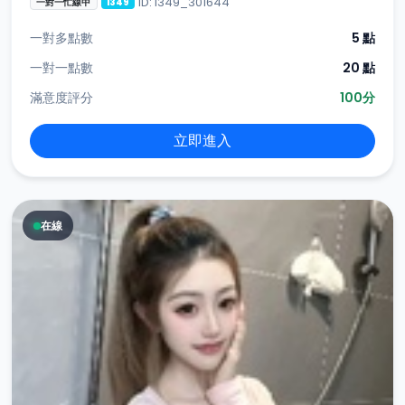
ID: i349_301644
一對一忙線中
i349
一對多點數
5 點
一對一點數
20 點
滿意度評分
100分
立即進入
在線