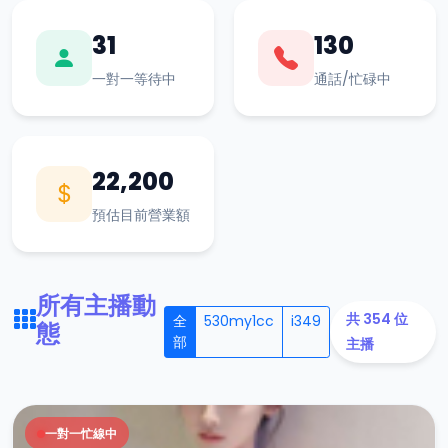
31
130
一對一等待中
通話/忙碌中
22,200
預估目前營業額
所有主播動
共 354 位
全
530my1cc
i349
態
部
主播
一對一忙線中