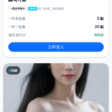
ID: i349_300992
一對多等待中
i349
一對多點數
5 點
一對一點數
20 點
滿意度評分
100分
立即進入
在線