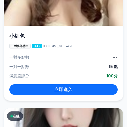
小紅包
ID: i349_301549
一對多等待中
i349
一對多點數
--
一對一點數
15 點
滿意度評分
100分
立即進入
在線