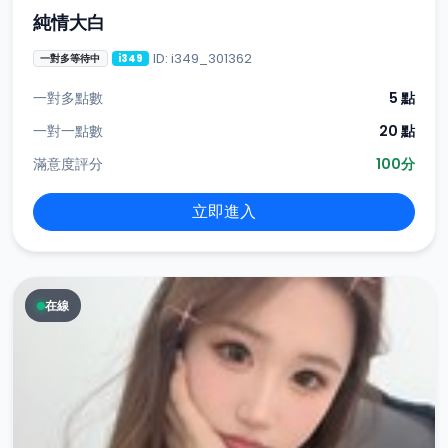
純情大白
ID: i349_301362
一對多等待中
i349
一對多點數
5 點
一對一點數
20 點
滿意度評分
100分
立即進入
在線