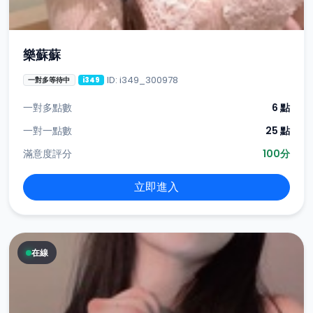
樂蘇蘇
ID: i349_300978
一對多等待中
i349
一對多點數
6 點
一對一點數
25 點
滿意度評分
100分
立即進入
在線