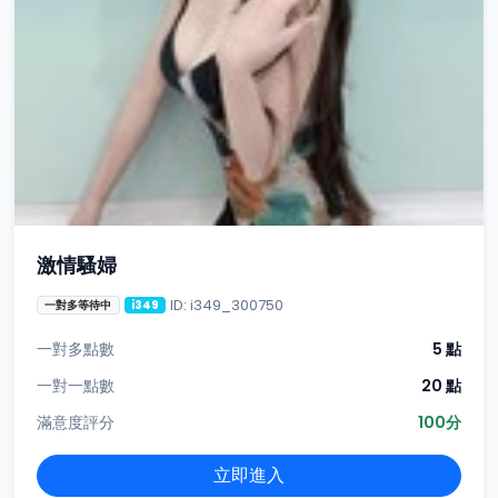
激情騷婦
ID: i349_300750
一對多等待中
i349
一對多點數
5 點
一對一點數
20 點
滿意度評分
100分
立即進入